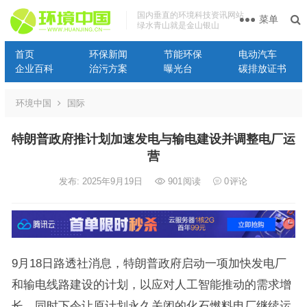
国内垂直的环境科技资讯网站
菜单
绿水青山就是金山银山
首页
环保新闻
节能环保
电动汽车
企业百科
治污方案
曝光台
碳排放证书
环境中国
国际
特朗普政府推计划加速发电与输电建设并调整电厂运
营
发布: 2025年9月19日
901
阅读
0
评论
9月18日路透社消息，特朗普政府启动一项加快发电厂
和输电线路建设的计划，以应对人工智能推动的需求增
长，同时下令让原计划永久关闭的化石燃料电厂继续运