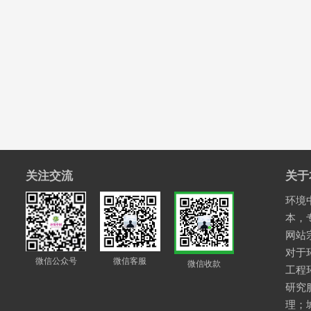
关注交流
关于
环境中
本，
网站
对于
微信公众号
微信客服
微信收款
工程
研究
理；