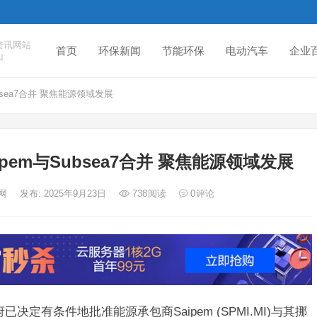
资讯网站
首页
环保新闻
节能环保
电动汽车
企业
山
sea7合并 聚焦能源领域发展
em与Subsea7合并 聚焦能源领域发展
度网
发布: 2025年9月23日
738
阅读
0
评论
定有条件地批准能源承包商Saipem (SPMI.MI)与其挪