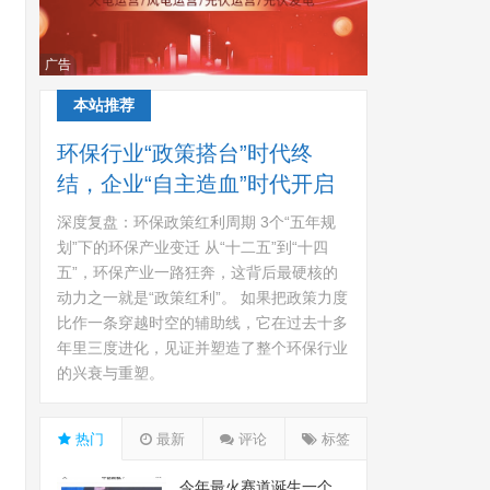
广告
本站推荐
环保行业“政策搭台”时代终
结，企业“自主造血”时代开启
深度复盘：环保政策红利周期 3个“五年规
划”下的环保产业变迁 从“十二五”到“十四
五”，环保产业一路狂奔，这背后最硬核的
动力之一就是“政策红利”。 如果把政策力度
比作一条穿越时空的辅助线，它在过去十多
年里三度进化，见证并塑造了整个环保行业
的兴衰与重塑。
热门
最新
评论
标签
今年最火赛道诞生一个