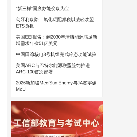
“新三样”固废亦能变废为宝
匈牙利废除二氧化碳配额税以减轻欧盟
ETS负担
美国EEI报告：到2030年清洁能源满足新
增需求年省51亿美元
中国田湾核电8号机组完成冷态功能试验
美国ARC与巴特尔能源联盟签约推进
ARC-100首次部署
2026新加坡MediSun Energy与JA签零碳
MoU