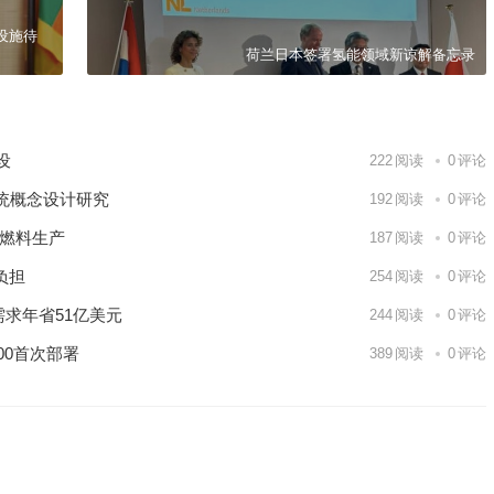
设施待
荷兰日本签署氢能领域新谅解备忘录
建设
222
阅读
0
评论
统概念设计研究
192
阅读
0
评论
核燃料生产
187
阅读
0
评论
负担
254
阅读
0
评论
需求年省51亿美元
244
阅读
0
评论
00首次部署
389
阅读
0
评论