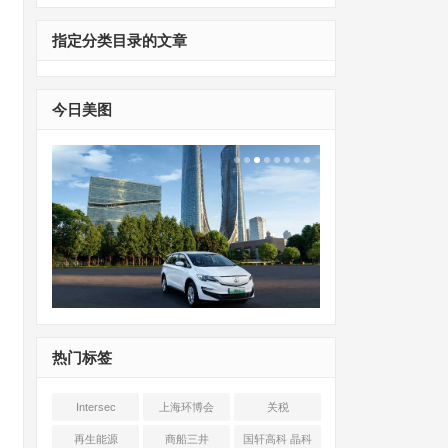
指定分类目录的文章
今日美图
热门标签
Intersec
上海环博会
关税
Shanghai
再生能源
商船三井
国轩高科 晶科