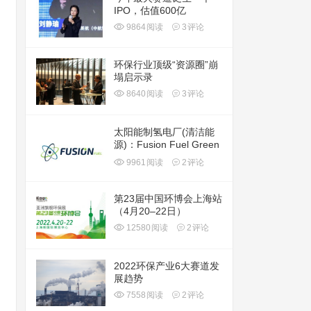
IPO，估值600亿
9864
阅读
3
评论
环保行业顶级“资源圈”崩
塌启示录
8640
阅读
3
评论
太阳能制氢电厂(清洁能
源)：Fusion Fuel Green
plc(HTOO)
9961
阅读
2
评论
第23届中国环博会上海站
（4月20–22日）
12580
阅读
2
评论
2022环保产业6大赛道发
展趋势
7558
阅读
2
评论