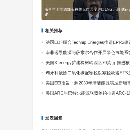
斯里兰卡能源部长称暂无自印度进口LNG计划 储运
建
相关推荐
法国EDF联合Technip Energies推进EPR2
南非远景能源与萨索尔合作开展绿色氢能系
美国X-energy扩建橡树岭园区70英亩 推进
匈牙利废除二氧化碳配额税以减轻欧盟ETS
7月9日 上海合作组织国家绿色发展论坛开幕
美国EEI报告：到2030年清洁能源满足新增
式现场
美国ARC与巴特尔能源联盟签约推进ARC-1
发表回复