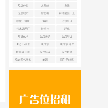
能源 光伏+储能
垃圾分类
太阳能
奥迪
无废城市
智能柜
林洋能源，上
海舜华新能源
欧盟，钢铁
氢能
污水处理
污水处理厂
特斯拉
环保
环境技术
生态保护
生态环境
生态 环境部
碳排放
碳排放 环保
碳排放 电池
绿色低碳
绿色转型
联合国气候变
能源
西门子能源
化框架公约