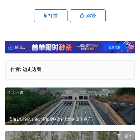
打赏
58
赞
作者:
边走边看
上一篇
底价14.49亿！徐州铜山区拟转让水务设施资产
下一篇