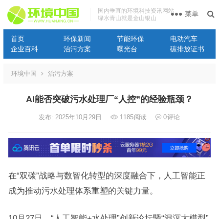
国内垂直的环境科技资讯网站
菜单
绿水青山就是金山银山
首页
环保新闻
节能环保
电动汽车
企业百科
治污方案
曝光台
碳排放证书
环境中国
治污方案
AI能否突破污水处理厂“人控”的经验瓶颈？
发布: 2025年10月29日
1185
阅读
0
评论
在“双碳”战略与数智化转型的深度融合下，人工智能正
成为推动污水处理体系重塑的关键力量。
10月27日，“人工智能+水处理”创新论坛暨“混溟大模型”