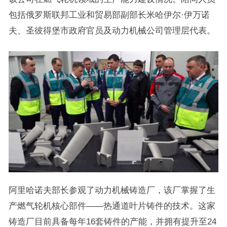
包括俄罗斯联邦工业和贸易部副部长米哈伊尔·伊万诺
夫、圣彼得堡市政府官员及动力机械公司管理层代表。
阿里哈诺夫部长参观了动力机械铸造厂，该厂掌握了生
产燃气轮机核心部件——热通道叶片铸件的技术。这家
铸造厂目前具备每年16套铸件的产能，并拥有提升至24