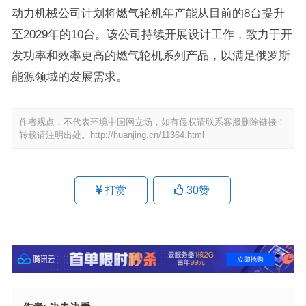
动力机械公司计划将燃气轮机年产能从目前的8台提升
至2029年的10台。该公司持续开展设计工作，致力于开
发功率和效率更高的燃气轮机系列产品，以满足俄罗斯
能源领域的发展需求。
作者观点，不代表环境中国网立场，如有侵权请联系客服删除链接！
转载请注明出处。
http://huanjing.cn/11364.html
打赏
30
赞