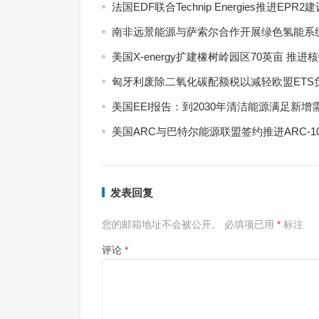
法国EDF联合Technip Energies推进EPR2
南非远景能源与萨索尔合作开展绿色氢能系
美国X-energy扩建橡树岭园区70英亩 推进
匈牙利废除二氧化碳配额税以减轻欧盟ETS
美国EEI报告：到2030年清洁能源满足新增
美国ARC与巴特尔能源联盟签约推进ARC-1
发表回复
7月
式现
您的邮箱地址不会被公开。
必填项已用
*
标注
评论
*