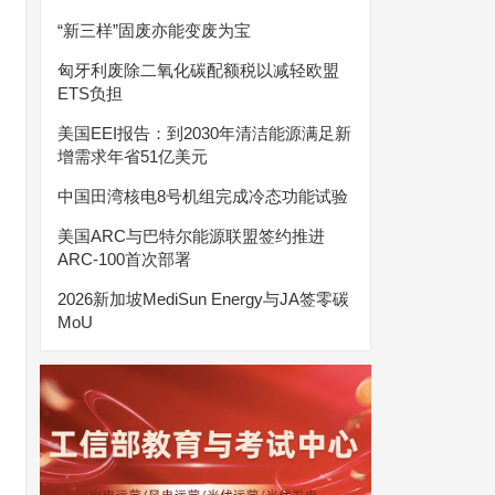
“新三样”固废亦能变废为宝
匈牙利废除二氧化碳配额税以减轻欧盟
ETS负担
美国EEI报告：到2030年清洁能源满足新
增需求年省51亿美元
中国田湾核电8号机组完成冷态功能试验
美国ARC与巴特尔能源联盟签约推进
ARC-100首次部署
2026新加坡MediSun Energy与JA签零碳
MoU