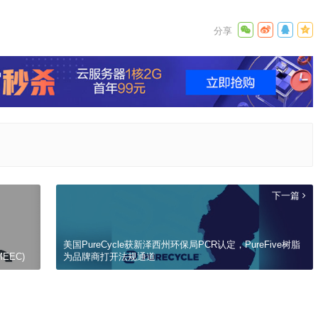
下一篇
美国PureCycle获新泽西州环保局PCR认定，PureFive树脂
MEEC)
为品牌商打开法规通道