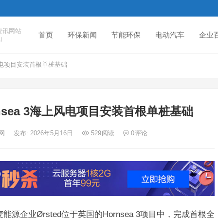
资讯网站
首页
环保新闻
节能环保
电动汽车
企业
山
海上风电项目安装首根单桩基础
ornsea 3海上风电项目安装首根单桩基础
度网
发布: 2026年5月16日
529
阅读
0
评论
能源企业Ørsted位于英国的Hornsea 3项目中，完成首根全