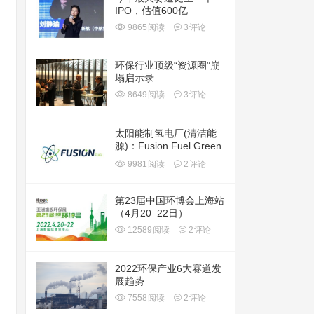
IPO，估值600亿
9865
阅读
3
评论
环保行业顶级“资源圈”崩
塌启示录
8649
阅读
3
评论
太阳能制氢电厂(清洁能
源)：Fusion Fuel Green
plc(HTOO)
9981
阅读
2
评论
第23届中国环博会上海站
（4月20–22日）
12589
阅读
2
评论
2022环保产业6大赛道发
展趋势
7558
阅读
2
评论