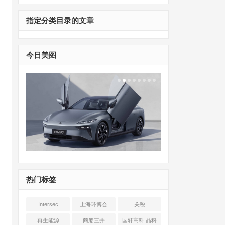
指定分类目录的文章
今日美图
热门标签
Intersec
上海环博会
关税
Shanghai
再生能源
商船三井
国轩高科 晶科