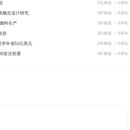
建设
231
阅读
0
评论
统概念设计研究
207
阅读
0
评论
核燃料生产
195
阅读
0
评论
负担
263
阅读
0
评论
需求年省51亿美元
248
阅读
0
评论
00首次部署
397
阅读
0
评论
9日 上海合作组织国家绿色发展论坛开幕
场