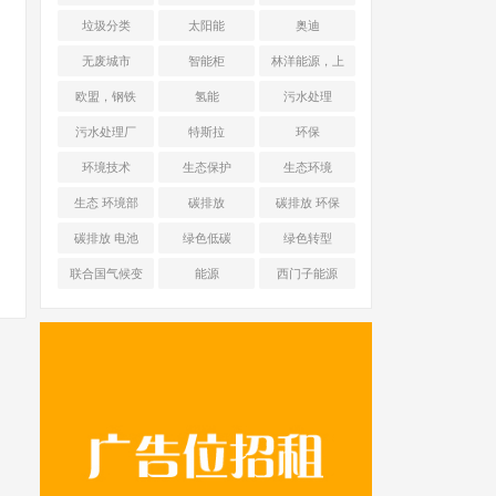
能源 光伏+储能
垃圾分类
太阳能
奥迪
无废城市
智能柜
林洋能源，上
海舜华新能源
欧盟，钢铁
氢能
污水处理
污水处理厂
特斯拉
环保
环境技术
生态保护
生态环境
生态 环境部
碳排放
碳排放 环保
碳排放 电池
绿色低碳
绿色转型
联合国气候变
能源
西门子能源
化框架公约