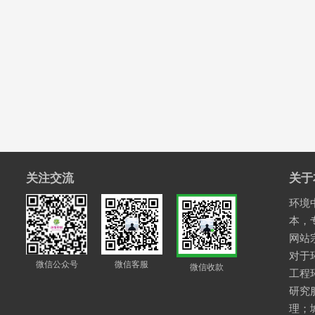
关注交流
关于
环境中
本，
网站
对于
微信公众号
微信客服
微信收款
工程
研究
理；