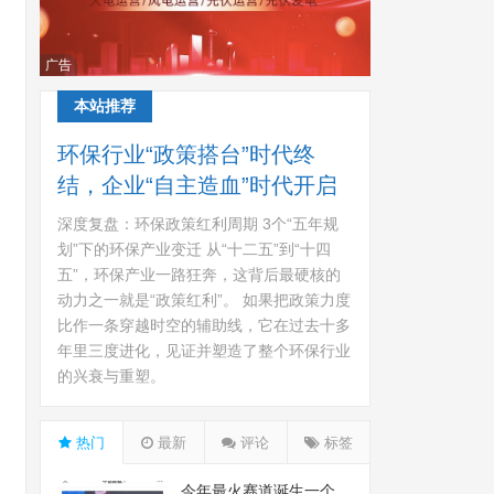
广告
本站推荐
环保行业“政策搭台”时代终
结，企业“自主造血”时代开启
深度复盘：环保政策红利周期 3个“五年规
划”下的环保产业变迁 从“十二五”到“十四
五”，环保产业一路狂奔，这背后最硬核的
动力之一就是“政策红利”。 如果把政策力度
比作一条穿越时空的辅助线，它在过去十多
年里三度进化，见证并塑造了整个环保行业
的兴衰与重塑。
热门
最新
评论
标签
今年最火赛道诞生一个