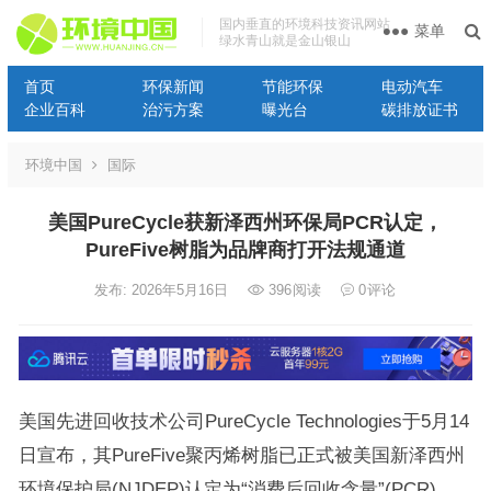
国内垂直的环境科技资讯网站
菜单
绿水青山就是金山银山
首页
环保新闻
节能环保
电动汽车
企业百科
治污方案
曝光台
碳排放证书
环境中国
国际
美国PureCycle获新泽西州环保局PCR认定，
PureFive树脂为品牌商打开法规通道
发布: 2026年5月16日
396
阅读
0
评论
美国先进回收技术公司PureCycle Technologies于5月14
日宣布，其PureFive聚丙烯树脂已正式被美国新泽西州
环境保护局(NJDEP)认定为“消费后回收含量”(PCR)，