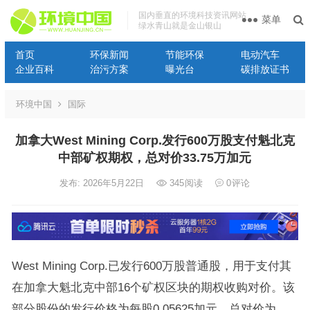
国内垂直的环境科技资讯网站
菜单
绿水青山就是金山银山
首页
环保新闻
节能环保
电动汽车
企业百科
治污方案
曝光台
碳排放证书
环境中国
国际
加拿大West Mining Corp.发行600万股支付魁北克
中部矿权期权，总对价33.75万加元
发布: 2026年5月22日
345
阅读
0
评论
West Mining Corp.已发行600万股普通股，用于支付其
在加拿大魁北克中部16个矿权区块的期权收购对价。该
部分股份的发行价格为每股0.05625加元，总对价为