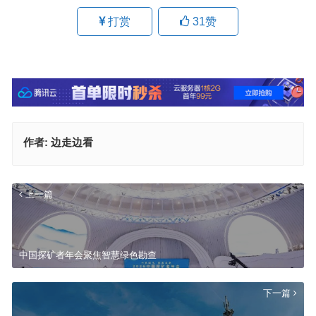
打赏
31
赞
作者:
边走边看
上一篇
中国探矿者年会聚焦智慧绿色勘查
下一篇