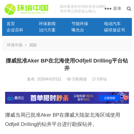
国内垂直的环境科技资讯网站
菜单
绿水青山就是金山银山
首页
环保新闻
节能环保
电动汽车
企业百科
治污方案
曝光台
碳排放证书
环境中国
国际
挪威批准Aker BP在北海使用Odfjell Drilling平台钻
井
发布: 2026年6月5日
536
阅读
0
评论
挪威当局已批准Aker BP在挪威大陆架北海区域使用
Odfjell Drilling的钻井平台进行勘探钻井。