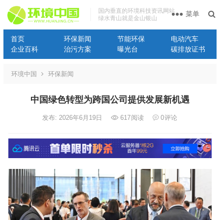
国内垂直的环境科技资讯网站
菜单
绿水青山就是金山银山
首页
环保新闻
节能环保
电动汽车
企业百科
治污方案
曝光台
碳排放证书
环境中国
环保新闻
中国绿色转型为跨国公司提供发展新机遇
发布: 2026年6月19日
617
阅读
0
评论