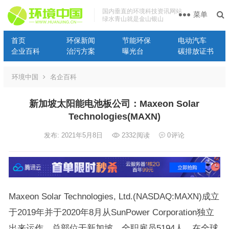
国内垂直的环境科技资讯网站
菜单
绿水青山就是金山银山
首页
环保新闻
节能环保
电动汽车
企业百科
治污方案
曝光台
碳排放证书
环境中国
名企百科
新加坡太阳能电池板公司：Maxeon Solar
Technologies(MAXN)
发布: 2021年5月8日
2332
阅读
0
评论
Maxeon Solar Technologies, Ltd.(NASDAQ:MAXN)成立
于2019年并于2020年8月从SunPower Corporation独立
出来运作，总部位于新加坡，全职雇员5194人，在全球