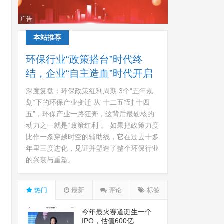
广告
本站推荐
环保行业“政策搭台”时代终
结，企业“自主造血”时代开启
深度复盘：环保政策红利周期 3个“五年规
划”下的环保产业变迁 从“十二五”到“十四
五”，环保产业一路狂奔，这背后最硬核的
动力之一就是“政策红利”。 如果把政策力度
比作一条穿越时空的辅助线，它在过去十多
年里三度进化，见证并塑造了整个环保行业
的兴衰与重塑。
热门
最新
评论
标签
今年最火赛道诞生一个
IPO，估值600亿