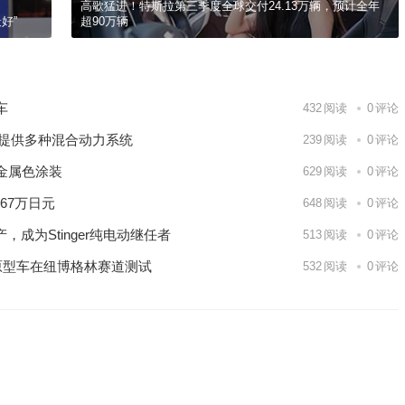
高歌猛进！特斯拉第三季度全球交付24.13万辆，预计全年
好”
超90万辆
车
432
阅读
0
评论
V 提供多种混合动力系统
239
阅读
0
评论
绿金属色涂装
629
阅读
0
评论
567万日元
648
阅读
0
评论
9日 上海合作组织国家绿色发展论坛开幕
划量产，成为Stinger纯电动继任者
513
阅读
0
评论
场
出，原型车在纽博格林赛道测试
532
阅读
0
评论