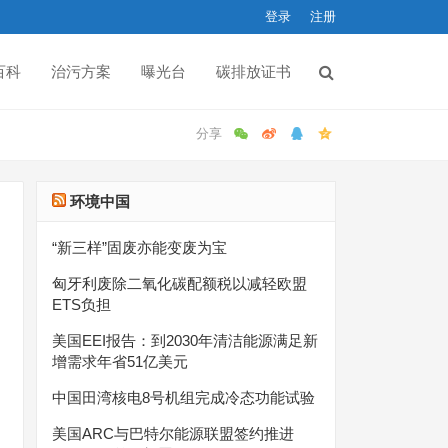
登录
注册
百科
治污方案
曝光台
碳排放证书
环境中国
“新三样”固废亦能变废为宝
匈牙利废除二氧化碳配额税以减轻欧盟
ETS负担
美国EEI报告：到2030年清洁能源满足新
增需求年省51亿美元
中国田湾核电8号机组完成冷态功能试验
美国ARC与巴特尔能源联盟签约推进