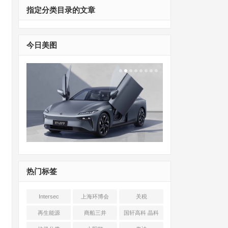
指定分类目录的文章
今日美图
热门标签
Intersec
上海环博会
关税
Shanghai
再生能源
商船三井
国轩高科 晶科
能源 光伏+储能