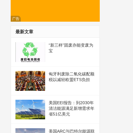
广告
最新文章
“新三样”固废亦能变废为
宝
匈牙利废除二氧化碳配额
税以减轻欧盟ETS负担
美国EEI报告：到2030年
清洁能源满足新增需求年
省51亿美元
美国ARC与巴特尔能源联