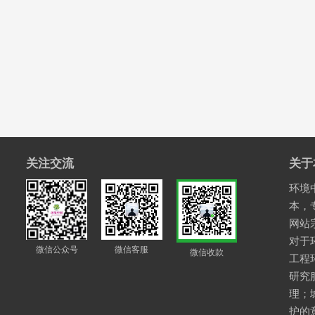
关注交流
关于
环境中
本，
网站
对于
微信公众号
微信客服
微信收款
工程
研究
理；
护的