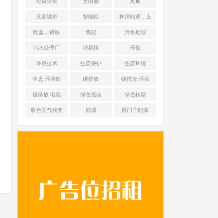
垃圾分类
太阳能
奥迪
无废城市
智能柜
林洋能源，上
海舜华新能源
欧盟，钢铁
氢能
污水处理
污水处理厂
特斯拉
环保
环境技术
生态保护
生态环境
生态 环境部
碳排放
碳排放 环保
碳排放 电池
绿色低碳
绿色转型
联合国气候变
能源
西门子能源
化框架公约