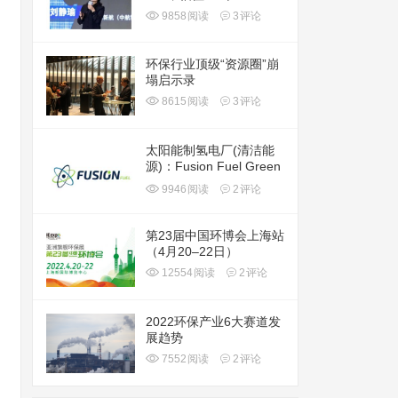
9858
阅读
3
评论
环保行业顶级“资源圈”崩
塌启示录
8615
阅读
3
评论
太阳能制氢电厂(清洁能
源)：Fusion Fuel Green
plc(HTOO)
9946
阅读
2
评论
第23届中国环博会上海站
（4月20–22日）
12554
阅读
2
评论
2022环保产业6大赛道发
展趋势
7552
阅读
2
评论