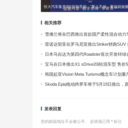
恒大汽车集齐9款恒驰亮相：“要么不做，要做就做最
相关推荐
雪佛兰将在巴西推出首款国产柔性混合动力
雷诺达契亚在罗马尼亚推出Striker轿跑SU
日本马自达为第四代Roadster首次开发锌
宝马在日本推出X1 sDrive20i轻混车型 售价
7月
韩国起亚Vision Meta Turismo概念车计
式现
Skoda Epiq电动跨界车将于5月19日推
发表回复
您的邮箱地址不会被公开。
必填项已用
*
标注