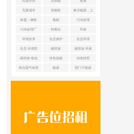
垃圾分类
太阳能
奥迪
无废城市
智能柜
林洋能源，上
海舜华新能源
欧盟，钢铁
氢能
污水处理
污水处理厂
特斯拉
环保
环境技术
生态保护
生态环境
生态 环境部
碳排放
碳排放 环保
碳排放 电池
绿色低碳
绿色转型
联合国气候变
能源
西门子能源
化框架公约