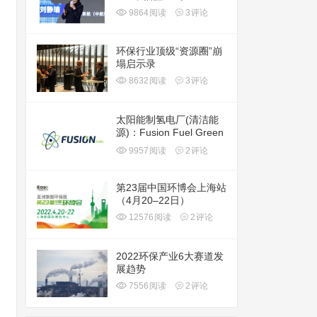
9864
阅读
3
评论
环保行业顶级“资源圈”崩
塌启示录
8632
阅读
3
评论
太阳能制氢电厂(清洁能
源)：Fusion Fuel Green
plc(HTOO)
9957
阅读
2
评论
第23届中国环博会上海站
（4月20–22日）
12576
阅读
2
评论
2022环保产业6大赛道发
展趋势
7556
阅读
2
评论