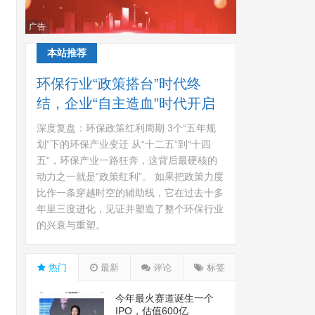
广告
本站推荐
环保行业“政策搭台”时代终
结，企业“自主造血”时代开启
深度复盘：环保政策红利周期 3个“五年规
划”下的环保产业变迁 从“十二五”到“十四
五”，环保产业一路狂奔，这背后最硬核的
动力之一就是“政策红利”。 如果把政策力度
比作一条穿越时空的辅助线，它在过去十多
年里三度进化，见证并塑造了整个环保行业
的兴衰与重塑。
热门
最新
评论
标签
今年最火赛道诞生一个
IPO，估值600亿