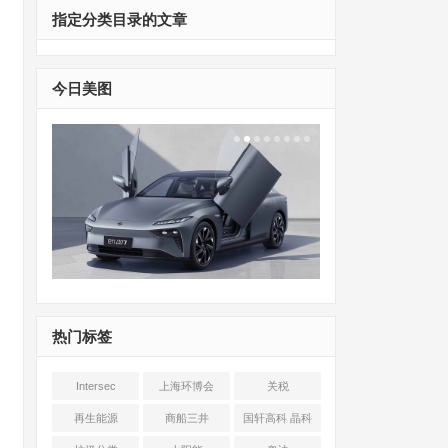
指定分类目录的文章
今日美图
热门标签
Intersec
上海环博会
关税
Shanghai
再生能源
商船三井
国轩高科 晶科
能源 光伏+储能