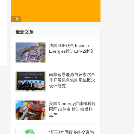
广告
最新文章
法国EDF联合Technip
Energies推进EPR2建设
南非远景能源与萨索尔合
作开展绿色氢能系统概念
设计研究
美国X-energy扩建橡树岭
园区70英亩 推进核燃料
生产
“新三样”固废亦能变废为