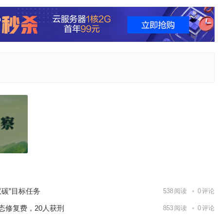
山林好生态美百姓富——看井冈山市如何“化绿成金”
下一篇
9日 上海合作组织国家绿色发展论坛开幕
场
碳”目标任务
538
阅读
0
评论
态修复费，20人获刑
853
阅读
0
评论