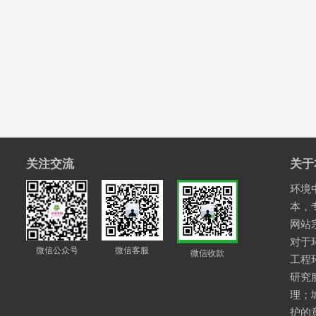
关注交流
关于
环境中
本，
网站
对于
微信公众号
微信客服
微信收款
工程
研究
理；
护的