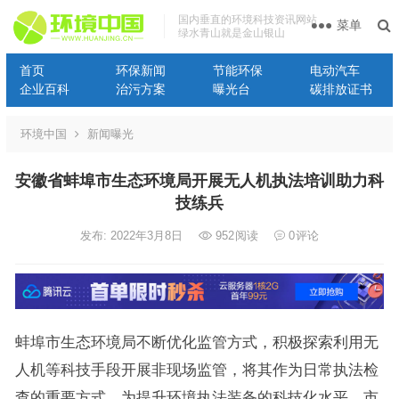
国内垂直的环境科技资讯网站
菜单
绿水青山就是金山银山
首页
环保新闻
节能环保
电动汽车
企业百科
治污方案
曝光台
碳排放证书
环境中国
新闻曝光
安徽省蚌埠市生态环境局开展无人机执法培训助力科
技练兵
发布: 2022年3月8日
952
阅读
0
评论
蚌埠市生态环境局不断优化监管方式，积极探索利用无
人机等科技手段开展非现场监管，将其作为日常执法检
查的重要方式。为提升环境执法装备的科技化水平，市