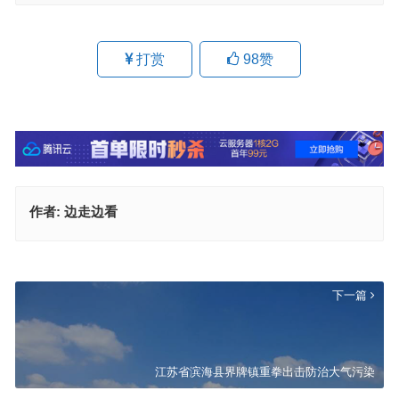
打赏
98
赞
作者:
边走边看
常州溧阳：绿水青山看得见 金山银山摸得着
上一篇
下一篇
江苏省滨海县界牌镇重拳出击防治大气污染