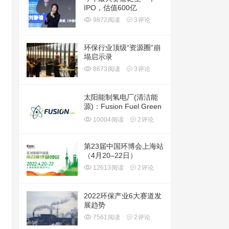
IPO，估值600亿
9872
阅读
3
评论
环保行业顶级“资源圈”崩
塌启示录
8673
阅读
3
评论
太阳能制氢电厂(清洁能
源)：Fusion Fuel Green
plc(HTOO)
10004
阅读
2
评论
第23届中国环博会上海站
（4月20–22日）
12613
阅读
2
评论
2022环保产业6大赛道发
展趋势
7561
阅读
2
评论