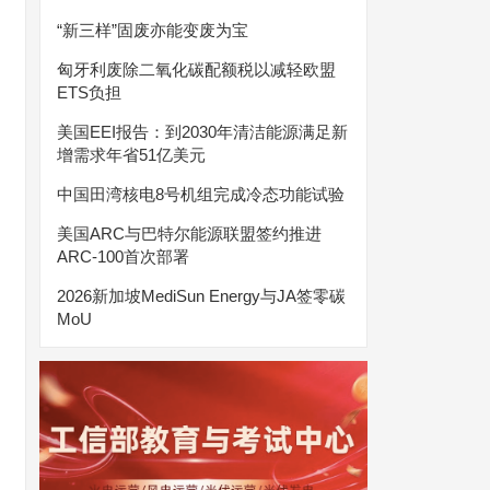
“新三样”固废亦能变废为宝
匈牙利废除二氧化碳配额税以减轻欧盟
ETS负担
美国EEI报告：到2030年清洁能源满足新
增需求年省51亿美元
中国田湾核电8号机组完成冷态功能试验
美国ARC与巴特尔能源联盟签约推进
ARC-100首次部署
2026新加坡MediSun Energy与JA签零碳
MoU