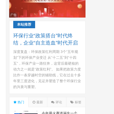
广告
本站推荐
环保行业“政策搭台”时代终
结，企业“自主造血”时代开启
深度复盘：环保政策红利周期 3个“五年规
划”下的环保产业变迁 从“十二五”到“十四
五”，环保产业一路狂奔，这背后最硬核的
动力之一就是“政策红利”。 如果把政策力度
比作一条穿越时空的辅助线，它在过去十多
年里三度进化，见证并塑造了整个环保行业
的兴衰与重塑。
热门
最新
评论
标签
今年最火赛道诞生一个