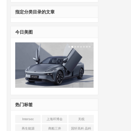
指定分类目录的文章
今日美图
热门标签
Intersec
上海环博会
关税
Shanghai
再生能源
商船三井
国轩高科 晶科