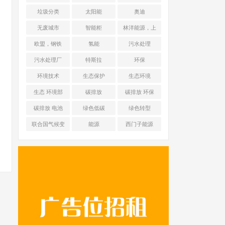
能源 光伏+储能
垃圾分类
太阳能
奥迪
无废城市
智能柜
林洋能源，上
海舜华新能源
欧盟，钢铁
氢能
污水处理
污水处理厂
特斯拉
环保
环境技术
生态保护
生态环境
生态 环境部
碳排放
碳排放 环保
碳排放 电池
绿色低碳
绿色转型
联合国气候变
能源
西门子能源
化框架公约