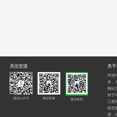
关注交流
关于
环境中
本，
网站
对于
微信公众号
微信客服
微信收款
工程
研究
理；