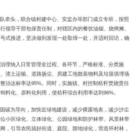
队牵头，联合镇村建中心、安监办等部门成立专班，按照
实行领导干部包保责任制，对辖区内的餐饮油烟、烧烤摊、
销号式推进，坚决做到发现一处取缔一处，并适时回访，确
治理纳入日常管理全过程、各环节，严格标准、分类施
尘、渣土运输、道路扬尘、房建工地散装物料及垃圾填埋场
整治达标率达95%。同时，实施镇、村控制秸秆焚烧责任
饲料化、原料化利用，使秸秆综合利用率达到96%。
固碳为导向，加快近绿地建设，减少裸露地表，减少沙尘
单位小区绿化、立体绿化、公园绿地和防护林带、风景林带
林网，引导农民搞好街道、庭院、隙地绿化，营造环村林，