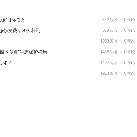
下一篇
碳”目标任务
542
阅读
0
评论
态修复费，20人获刑
859
阅读
0
评论
1083
阅读
0
评论
四区多点”生态保护格局
1466
阅读
0
评论
变化？
1492
阅读
0
评论
1913
阅读
0
评论
9日 上海合作组织国家绿色发展论坛开幕
场