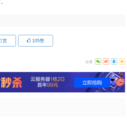
亩。
打赏
105
赞
科技练兵
专项行动