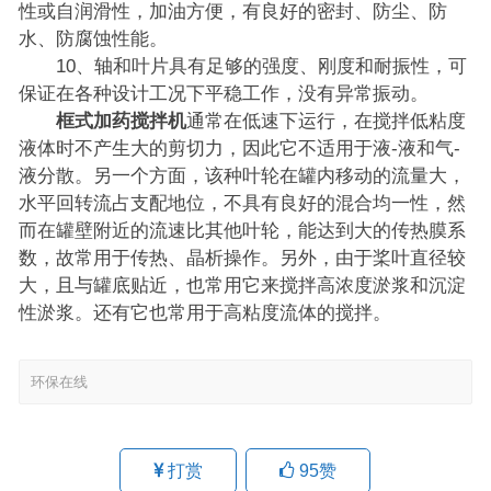
性或自润滑性，加油方便，有良好的密封、防尘、防
水、防腐蚀性能。
10、轴和叶片具有足够的强度、刚度和耐振性，可
保证在各种设计工况下平稳工作，没有异常振动。
框式加药搅拌机
通常在低速下运行，在搅拌低粘度
液体时不产生大的剪切力，因此它不适用于液-液和气-
液分散。另一个方面，该种叶轮在罐内移动的流量大，
水平回转流占支配地位，不具有良好的混合均一性，然
而在罐壁附近的流速比其他叶轮，能达到大的传热膜系
数，故常用于传热、晶析操作。另外，由于桨叶直径较
大，且与罐底贴近，也常用它来搅拌高浓度淤浆和沉淀
性淤浆。还有它也常用于高粘度流体的搅拌。
环保在线
打赏
95
赞