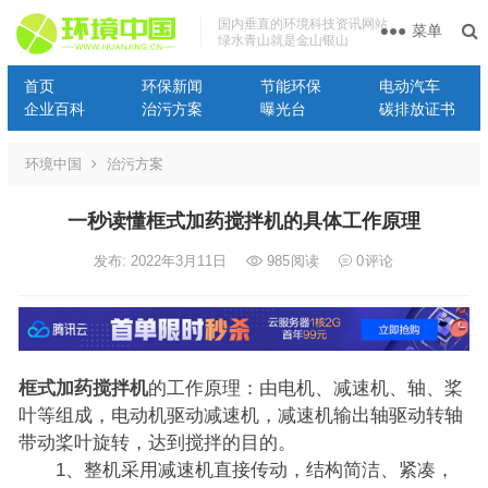
国内垂直的环境科技资讯网站
菜单
绿水青山就是金山银山
首页
环保新闻
节能环保
电动汽车
企业百科
治污方案
曝光台
碳排放证书
环境中国
治污方案
一秒读懂框式加药搅拌机的具体工作原理
发布: 2022年3月11日
985
阅读
0
评论
框式加药搅拌机
的工作原理：由电机、减速机、轴、桨
叶等组成，电动机驱动减速机，减速机输出轴驱动转轴
带动桨叶旋转，达到搅拌的目的。
1、整机采用减速机直接传动，结构简洁、紧凑，