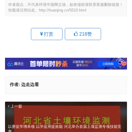
作者观点，不代表环境中国网立场，如有侵权请联系客服删除链接！
转载请注明出处。
http://huanjing.cn/5510.html
打赏
218
赞
作者:
边走边看
上一篇
以赛促学增本领 以学促用提效能 河北举办首届土壤监测专项技能竞
赛