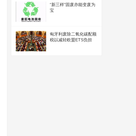
“新三样”固废亦能变废为
宝
匈牙利废除二氧化碳配额
税以减轻欧盟ETS负担