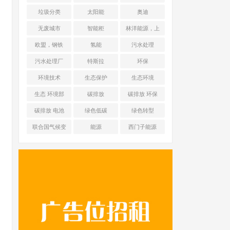
能源 光伏+储能
垃圾分类
太阳能
奥迪
无废城市
智能柜
林洋能源，上
海舜华新能源
欧盟，钢铁
氢能
污水处理
污水处理厂
特斯拉
环保
环境技术
生态保护
生态环境
生态 环境部
碳排放
碳排放 环保
碳排放 电池
绿色低碳
绿色转型
联合国气候变
能源
西门子能源
化框架公约