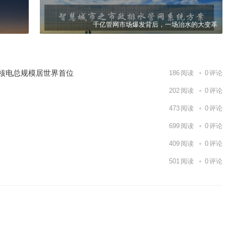
千亿管网市场爆发背后，一场治水的大变革
国核电总规模居世界首位
186
阅读
0
评论
202
阅读
0
评论
473
阅读
0
评论
699
阅读
0
评论
409
阅读
0
评论
501
阅读
0
评论