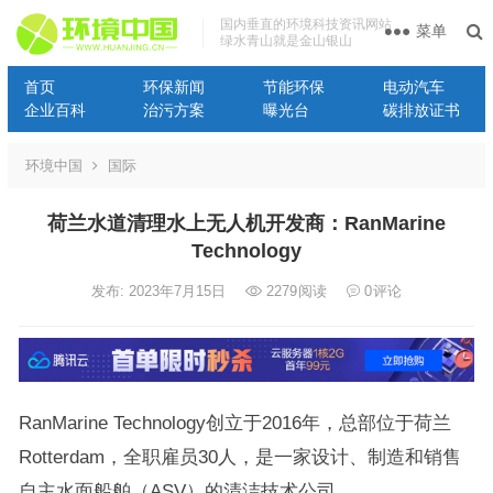
国内垂直的环境科技资讯网站
菜单
绿水青山就是金山银山
首页
环保新闻
节能环保
电动汽车
企业百科
治污方案
曝光台
碳排放证书
环境中国
国际
荷兰水道清理水上无人机开发商：RanMarine
Technology
发布: 2023年7月15日
2279
阅读
0
评论
RanMarine Technology创立于2016年，
总部位于荷兰
Rotterdam，全职雇员30人，是一家设计、制造和销售
自主水面船舶（ASV）的清洁技术公司。