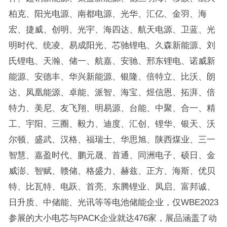
柏克、阳光电源、南都电源、光华、汇亿、金羽、海
宏、捷威、创明、光宇、海四达、航天电源、卫蓝、光
明时代、统凌、易成阳光、芯驰锂电、久森新能源、刘
氏锂电、天瀚、储一、航嘉、安驰、邢东锂电、诺威新
能源、安德丰、华兴新能源、银隆、倍特立、比沃、朗
达、凤凰能源、卓能、派智、海宝、煜信恩、拓湃、倍
特力、美尼、友飞翔、明易源、台能、中聚、合一、精
工、宇阳、三圈、毅力、迪度、汇创、锂华、银天、沃
尔顿、盛武、汉格、福瑞士、华思旭、陕西煤业、三一
智慧、嘉盈时代、鹏元晟、首通、同洲电子、硕日、金
威澎、智赋、赣储、格盛力、赫兹、正方、海斯、优贝
特、比瓦特、电跃、首亮、东腾锂业、凤启、富邦诚、
日升质、中储能、光讯等等电池储能企业，仅WBE2023
参展的大小电芯与PACK企业就达476家，展品涵盖了动