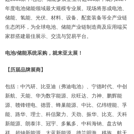
年度电池储能领域最大规模专业展。现场将形成电池、
储能、氢能、光伏、材料、设备、配套装备等全产业链
生态闭环，为全球电池、储能产业链制造商及应用端买
家群搭建最佳展示、交流与贸易平台。
电池
/储能系统
采购，就来亚太展
！
【
历届品牌展商
】
包括：中汽研、比亚迪（弗迪电池）、宁德时代、中创
新航、天能、华为数字能源、欣旺达、力神、鹏辉能
源、赣锋锂电、德晋、蜂巢能源、中比、亿纬锂能、孚
能、路华、理士、科信聚力、天劲、振华、比克、天科
新能源、朗泰沣、冠宇、多氟多、中科海钠、盘古钠
祥、超钠新能源、太蓝新能源、德兰明海、移族、航天