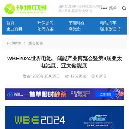
国内垂直的环境科技资讯网站
菜单
绿水青山就是金山银山
首页
环保新闻
节能环保
电动汽车
企业百科
治污方案
曝光台
碳排放证书
环境中国
展会预告
WBE2024世界电池、储能产业博览会暨第9届亚太
电池展、亚太储能展
发布: 2023年10月19日
1752
阅读
0
评论