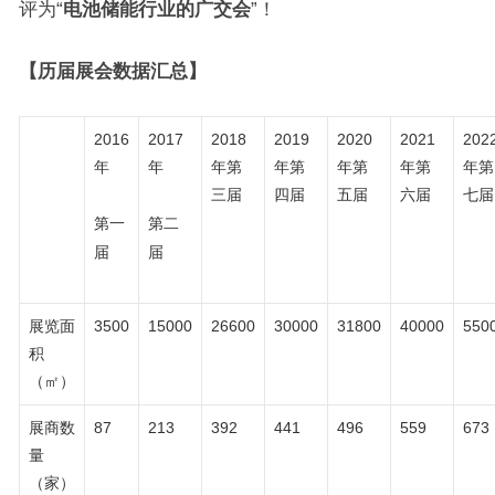
评为“
电池
储能
行业的广交会
”！
【历届展会数据汇总】
2016
2017
2018
2019
2020
2021
202
年
年
年第
年第
年第
年第
年第
三届
四届
五届
六届
七届
第一
第二
届
届
展览面
3500
15000
26600
30000
31800
40000
550
积
（㎡）
展商数
87
213
392
441
496
559
673
量
（家）