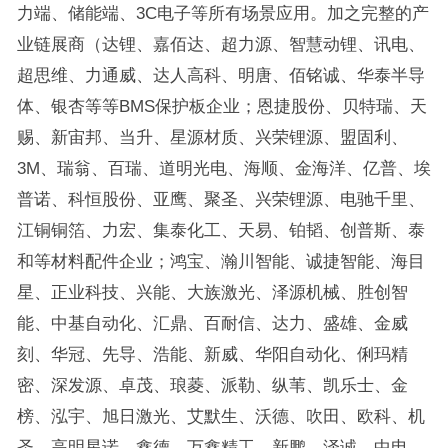
力端、储能端、3C电子等所有场景应用。加之完整的产
业链展商（达锂、嘉佰达、超力源、智慧动锂、讯电、
超思维、力通威、达人高科、明唐、佰铭诚、华泰半导
体、银杏等等BMS保护板企业；恩捷股份、贝特瑞、天
赐、新宙邦、当升、星源材质、兴荣锂源、盟固利、
3M、瑞翁、百瑞、道明光电、海顺、金海洋、亿普、埃
普诺、科恒股份、亚鹰、聚圣、兴荣锂源、电驰千里、
江铜铜箔、力宏、集泰化工、天易、铂韬、创普斯、泰
和等材料配件企业；鸿宝、瀚川智能、诚捷智能、海目
星、正业科技、兴能、大族激光、泽源机械、胜创智
能、中基自动化、汇鼎、百耐信、达力、盛雄、金威
刻、华冠、先导、浩能、新威、华阳自动化、俐玛精
密、深发源、卓茂、琅菱、派勒、纵苇、凯乐士、金
榜、泓宇、旭日激光、艾默生、沃德、吹田、欧科、机
圣、高明星诺、鑫德、万鑫精工、新鹏、泽诚、中电