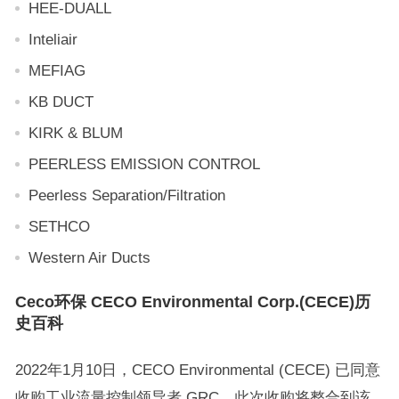
HEE-DUALL
Inteliair
MEFIAG
KB DUCT
KIRK & BLUM
PEERLESS EMISSION CONTROL
Peerless Separation/Filtration
SETHCO
Western Air Ducts
Ceco环保 CECO Environmental Corp.(CECE)历
史百科
2022年1月10日，CECO Environmental (CECE) 已同意
收购工业流量控制领导者 GRC，此次收购将整合到该