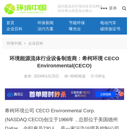
国内垂直的环境科技资讯网站
菜单
绿水青山就是金山银山
首页
环保新闻
节能环保
电动汽车
企业百科
治污方案
曝光台
碳排放证书
环境中国
企业百科
环境能源流体行业设备制造商：希柯环境 CECO
Environmental(CECO)
发布: 2024年6月25日
4948
阅读
0
评论
希柯环境公司 CECO Environmental Corp.
(NASDAQ:CECO)创立于1966年，总部位于美国德州
Dallas，全职雇员730人，是一家污染治理及控制公司，