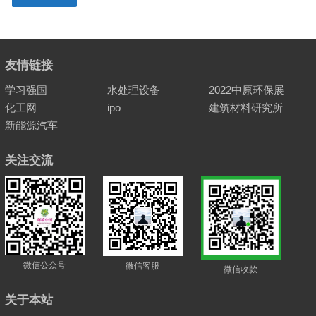
友情链接
学习强国
水处理设备
2022中原环保展
化工网
ipo
建筑材料研究所
新能源汽车
关注交流
微信公众号
微信客服
微信收款
关于本站