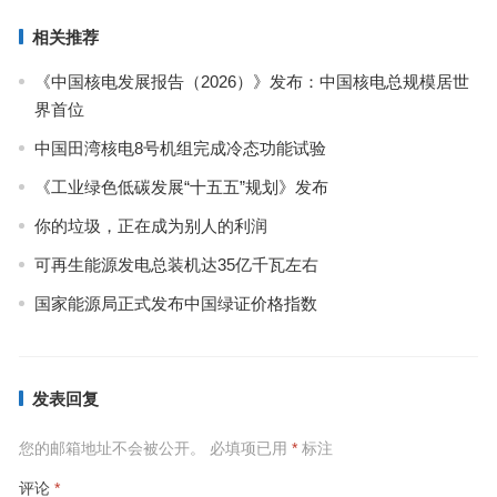
相关推荐
《中国核电发展报告（2026）》发布：中国核电总规模居世
界首位
中国田湾核电8号机组完成冷态功能试验
《工业绿色低碳发展“十五五”规划》发布
你的垃圾，正在成为别人的利润
可再生能源发电总装机达35亿千瓦左右
国家能源局正式发布中国绿证价格指数
发表回复
您的邮箱地址不会被公开。
必填项已用
*
标注
评论
*