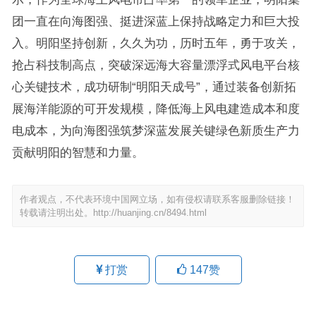
团一直在向海图强、挺进深蓝上保持战略定力和巨大投
入。明阳坚持创新，久久为功，历时五年，勇于攻关，
抢占科技制高点，突破深远海大容量漂浮式风电平台核
心关键技术，成功研制“明阳天成号”，通过装备创新拓
展海洋能源的可开发规模，降低海上风电建造成本和度
电成本，为向海图强筑梦深蓝发展关键绿色新质生产力
贡献明阳的智慧和力量。
作者观点，不代表环境中国网立场，如有侵权请联系客服删除链接！
转载请注明出处。
http://huanjing.cn/8494.html
打赏
147
赞