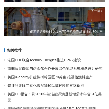
下一篇
俄罗斯斯摩棱斯克核电厂2号机组完成首批钴-60生产
相关推荐
法国EDF联合Technip Energies推进EPR2建设
南非远景能源与萨索尔合作开展绿色氢能系统概念设计研究
美国X-energy扩建橡树岭园区70英亩 推进核燃料生产
匈牙利废除二氧化碳配额税以减轻欧盟ETS负担
美国EEI报告：到2030年清洁能源满足新增需求年省51亿美
元
美国ARC与巴特尔能源联盟签约推进ARC-100首次部署