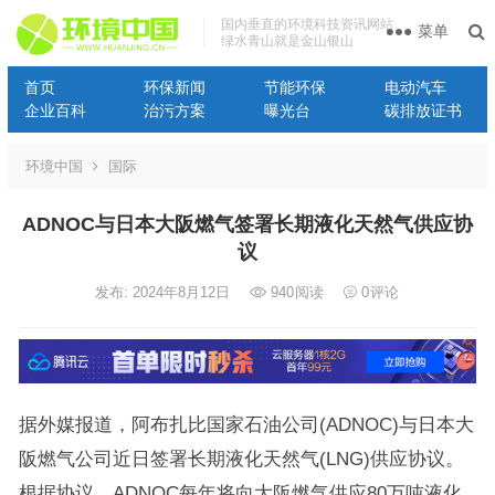
国内垂直的环境科技资讯网站
菜单
绿水青山就是金山银山
首页
环保新闻
节能环保
电动汽车
企业百科
治污方案
曝光台
碳排放证书
环境中国
国际
ADNOC与日本大阪燃气签署长期液化天然气供应协
议
发布: 2024年8月12日
940
阅读
0
评论
据外媒报道，阿布扎比国家石油公司(ADNOC)与日本大
阪燃气公司近日签署长期液化天然气(LNG)供应协议。
根据协议，ADNOC每年将向大阪燃气供应80万吨液化