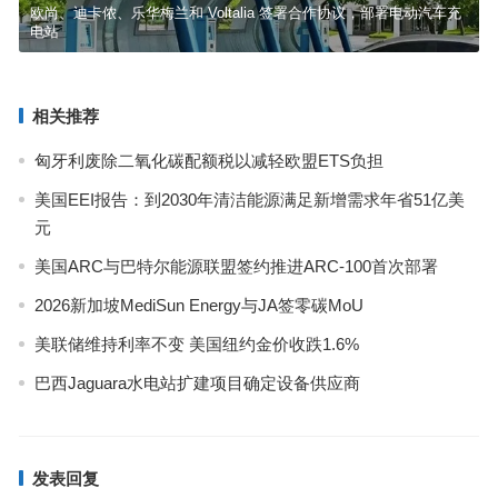
欧尚、迪卡侬、乐华梅兰和 Voltalia 签署合作协议，部署电动汽车充
电站
相关推荐
匈牙利废除二氧化碳配额税以减轻欧盟ETS负担
美国EEI报告：到2030年清洁能源满足新增需求年省51亿美
元
美国ARC与巴特尔能源联盟签约推进ARC-100首次部署
2026新加坡MediSun Energy与JA签零碳MoU
美联储维持利率不变 美国纽约金价收跌1.6%
巴西Jaguara水电站扩建项目确定设备供应商
发表回复