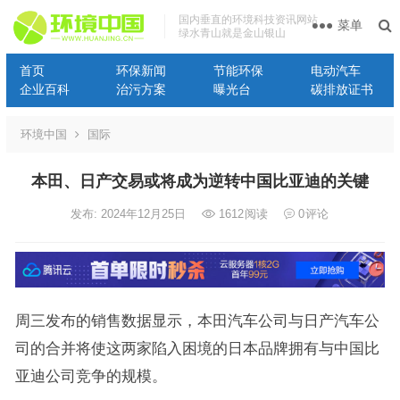
国内垂直的环境科技资讯网站
菜单
绿水青山就是金山银山
首页
环保新闻
节能环保
电动汽车
企业百科
治污方案
曝光台
碳排放证书
环境中国
国际
本田、日产交易或将成为逆转中国比亚迪的关键
发布: 2024年12月25日
1612
阅读
0
评论
周三发布的销售数据显示，本田汽车公司与日产汽车公
司的合并将使这两家陷入困境的日本品牌拥有与中国比
亚迪公司竞争的规模。