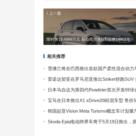
上一篇
限时售19.4999万元 新款高尔夫GTI官降14901元
相关推荐
雪佛兰将在巴西推出首款国产柔性混合动力
雷诺达契亚在罗马尼亚推出Striker轿跑SU
7月
式现
日本马自达为第四代Roadster首次开发锌
宝马在日本推出X1 sDrive20i轻混车型 售价
韩国起亚Vision Meta Turismo概念车计
Skoda Epiq电动跨界车将于5月19日推