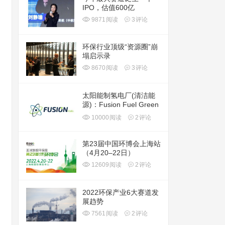
IPO，估值600亿
9871
阅读
3
评论
环保行业顶级“资源圈”崩
塌启示录
8670
阅读
3
评论
太阳能制氢电厂(清洁能
源)：Fusion Fuel Green
plc(HTOO)
10000
阅读
2
评论
第23届中国环博会上海站
（4月20–22日）
12609
阅读
2
评论
2022环保产业6大赛道发
展趋势
7561
阅读
2
评论