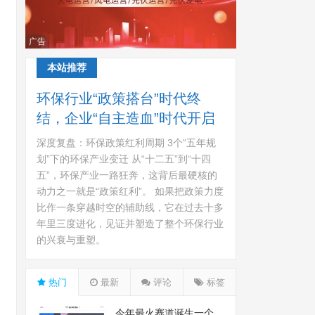
广告
本站推荐
环保行业“政策搭台”时代终
结，企业“自主造血”时代开启
深度复盘：环保政策红利周期 3个“五年规
划”下的环保产业变迁 从“十二五”到“十四
五”，环保产业一路狂奔，这背后最硬核的
动力之一就是“政策红利”。 如果把政策力度
比作一条穿越时空的辅助线，它在过去十多
年里三度进化，见证并塑造了整个环保行业
的兴衰与重塑。
热门
最新
评论
标签
今年最火赛道诞生一个