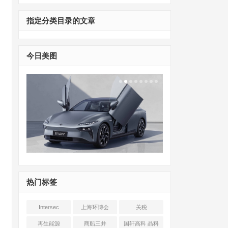
指定分类目录的文章
今日美图
热门标签
Intersec
上海环博会
关税
Shanghai
再生能源
商船三井
国轩高科 晶科