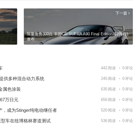
下一篇
限量发售300台 丰田GR SUPRA A90 Final Edition将2月7日
发布
车
442
阅读
0
评论
V 提供多种混合动力系统
245
阅读
0
评论
9日 上海合作组织国家绿色发展论坛开幕
场
绿金属色涂装
635
阅读
0
评论
567万日元
656
阅读
0
评论
划量产，成为Stinger纯电动继任者
520
阅读
0
评论
出，原型车在纽博格林赛道测试
536
阅读
0
评论