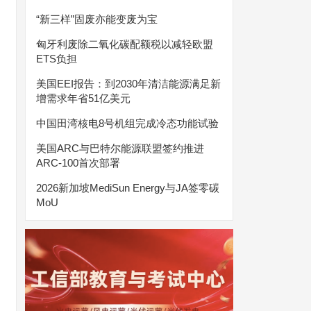
“新三样”固废亦能变废为宝
匈牙利废除二氧化碳配额税以减轻欧盟
ETS负担
美国EEI报告：到2030年清洁能源满足新
增需求年省51亿美元
中国田湾核电8号机组完成冷态功能试验
美国ARC与巴特尔能源联盟签约推进
ARC-100首次部署
2026新加坡MediSun Energy与JA签零碳
MoU