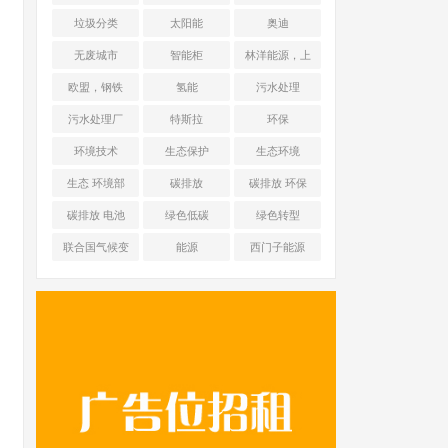
能源 光伏+储能
垃圾分类
太阳能
奥迪
无废城市
智能柜
林洋能源，上
海舜华新能源
欧盟，钢铁
氢能
污水处理
污水处理厂
特斯拉
环保
环境技术
生态保护
生态环境
生态 环境部
碳排放
碳排放 环保
碳排放 电池
绿色低碳
绿色转型
联合国气候变
能源
西门子能源
化框架公约