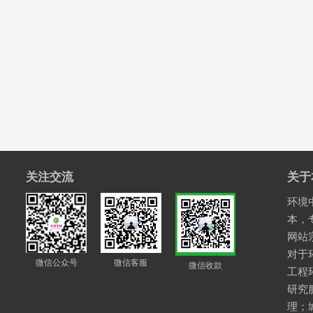
关注交流
关于
环境中
本，
网站
对于
微信公众号
微信客服
微信收款
工程
研究
理；