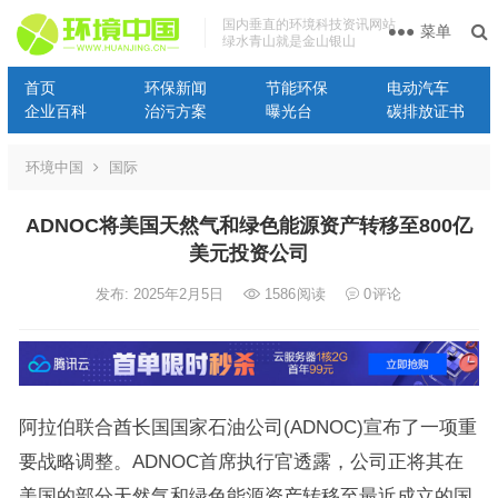
国内垂直的环境科技资讯网站
菜单
绿水青山就是金山银山
首页
环保新闻
节能环保
电动汽车
企业百科
治污方案
曝光台
碳排放证书
环境中国
国际
ADNOC将美国天然气和绿色能源资产转移至800亿
美元投资公司
发布: 2025年2月5日
1586
阅读
0
评论
阿拉伯联合酋长国国家石油公司(ADNOC)宣布了一项重
要战略调整。ADNOC首席执行官透露，公司正将其在
美国的部分天然气和绿色能源资产转移至最近成立的国