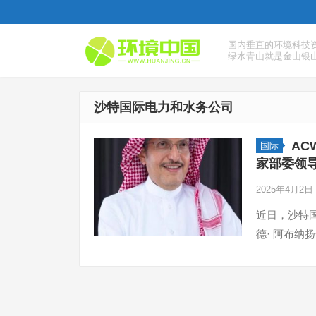
国内垂直的环境科技
绿水青山就是金山银
沙特国际电力和水务公司
AC
国际
家部委领
2025年4月2日
近日，沙特国
德· 阿布纳