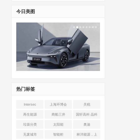
今日美图
热门标签
Intersec
上海环博会
关税
Shanghai
再生能源
商船三井
国轩高科 晶科
能源 光伏+储能
垃圾分类
太阳能
奥迪
无废城市
智能柜
林洋能源，上