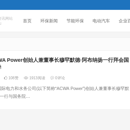
资讯网站
首页
环保新闻
节能环保
电动汽车
企业
山
WA Power创始人兼董事长穆罕默德·阿布纳扬一行拜会国
导
108
赞
1913
阅读
0
评论
际电力和水务公司(以下简称“ACWA Power”)创始人兼董事长穆罕默
扬一行与国务院…