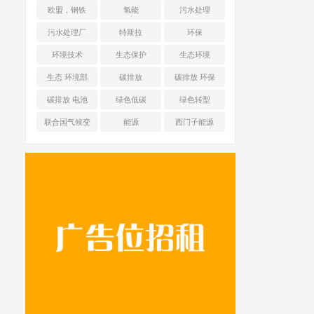
海舜华新能源
欧盟，钢铁
氢能
污水处理
污水处理厂
特斯拉
环保
环境技术
生态保护
生态环境
生态 环境部
碳排放
碳排放 环保
碳排放 电池
绿色低碳
绿色转型
联合国气候变
能源
西门子能源
化框架公约