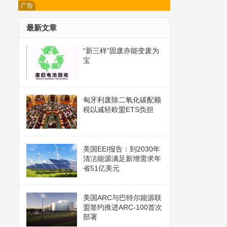
广告
最新文章
“新三样”固废亦能变废为
宝
匈牙利废除二氧化碳配额
税以减轻欧盟ETS负担
美国EEI报告：到2030年
清洁能源满足新增需求年
省51亿美元
美国ARC与巴特尔能源联
盟签约推进ARC-100首次
部署