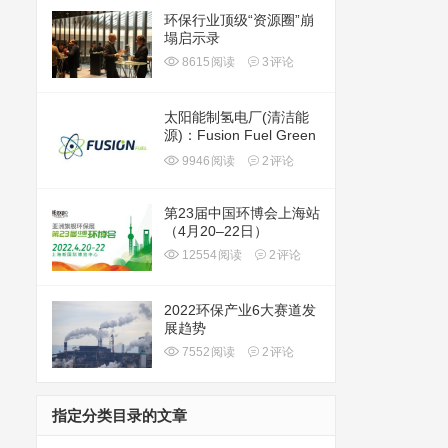
环保行业顶级“资源圈”崩
塌启示录
8615
阅读
3
评论
太阳能制氢电厂(清洁能
源)：Fusion Fuel Green
plc(HTOO)
9946
阅读
2
评论
第23届中国环博会上海站
（4月20–22日）
12554
阅读
2
评论
2022环保产业6大赛道发
展趋势
7552
阅读
2
评论
指定分类目录的文章