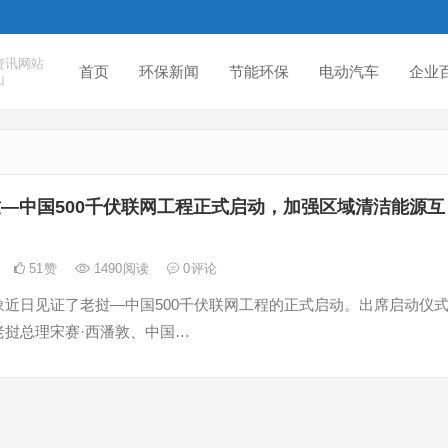
资讯网站
首页
环保新闻
节能环保
电动汽车
企业
山
—中国500千伏联网工程正式启动，加强区域清洁能源互
51
赞
1490
阅读
0
评论
象近日见证了老挝—中国500千伏联网工程的正式启动。出席启动仪
老挝总理宋赛·西潘敦、中国…