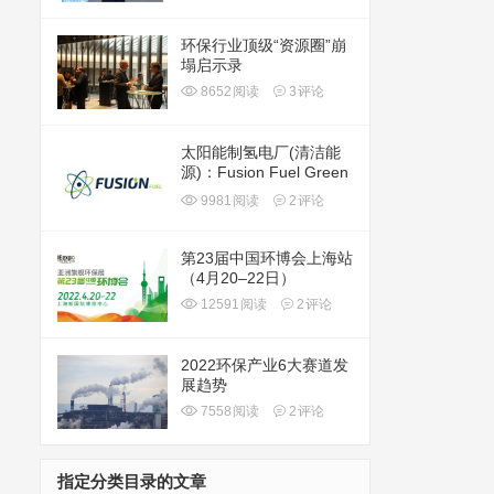
环保行业顶级“资源圈”崩
塌启示录
8652
阅读
3
评论
太阳能制氢电厂(清洁能
源)：Fusion Fuel Green
plc(HTOO)
9981
阅读
2
评论
第23届中国环博会上海站
（4月20–22日）
12591
阅读
2
评论
2022环保产业6大赛道发
展趋势
7558
阅读
2
评论
指定分类目录的文章