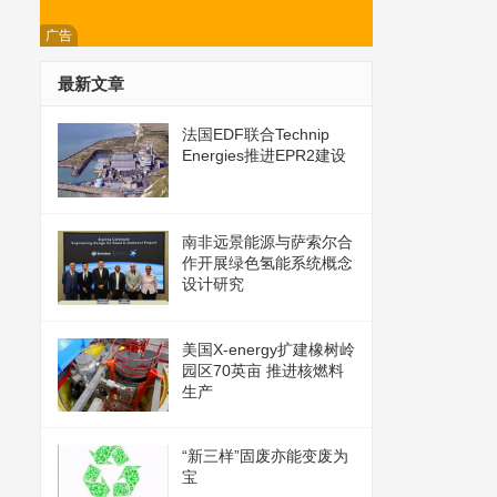
广告
最新文章
法国EDF联合Technip
Energies推进EPR2建设
南非远景能源与萨索尔合
作开展绿色氢能系统概念
设计研究
美国X-energy扩建橡树岭
园区70英亩 推进核燃料
生产
“新三样”固废亦能变废为
宝