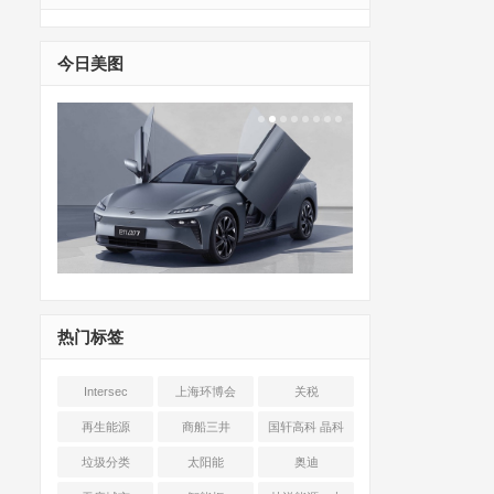
今日美图
热门标签
Intersec
上海环博会
关税
Shanghai
再生能源
商船三井
国轩高科 晶科
能源 光伏+储能
垃圾分类
太阳能
奥迪