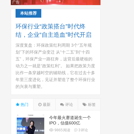
广告
本站推荐
环保行业“政策搭台”时代终
结，企业“自主造血”时代开启
深度复盘：环保政策红利周期 3个“五年规
划”下的环保产业变迁 从“十二五”到“十四
五”，环保产业一路狂奔，这背后最硬核的
动力之一就是“政策红利”。 如果把政策力度
比作一条穿越时空的辅助线，它在过去十多
年里三度进化，见证并塑造了整个环保行业
的兴衰与重塑。
热门
最新
评论
标签
今年最火赛道诞生一个
IPO，估值600亿
9865
阅读
3
评论