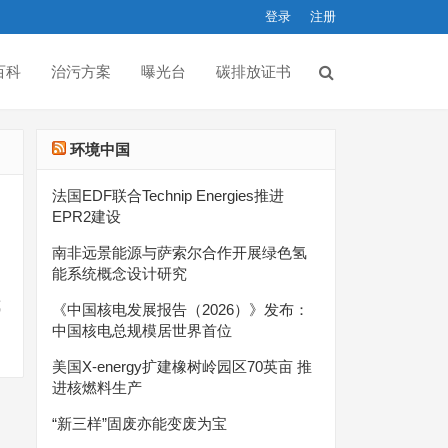
登录
注册
百科
治污方案
曝光台
碳排放证书
环境中国
法国EDF联合Technip Energies推进
EPR2建设
南非远景能源与萨索尔合作开展绿色氢
能系统概念设计研究
式
《中国核电发展报告（2026）》发布：
中国核电总规模居世界首位
美国X-energy扩建橡树岭园区70英亩 推
进核燃料生产
“新三样”固废亦能变废为宝