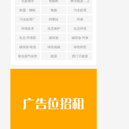
无废城市
智能柜
林洋能源，上
海舜华新能源
欧盟，钢铁
氢能
污水处理
污水处理厂
特斯拉
环保
环境技术
生态保护
生态环境
生态 环境部
碳排放
碳排放 环保
碳排放 电池
绿色低碳
绿色转型
联合国气候变
能源
西门子能源
化框架公约