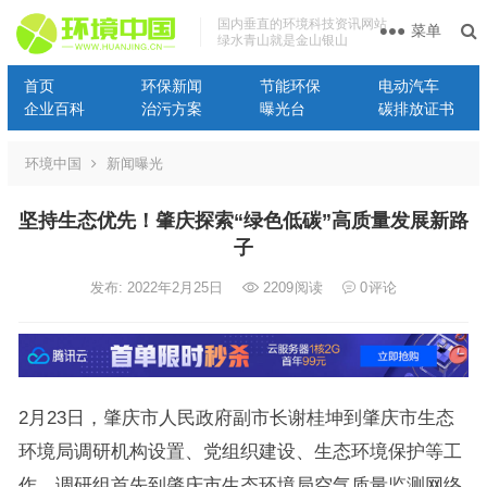
国内垂直的环境科技资讯网站
菜单
绿水青山就是金山银山
首页
环保新闻
节能环保
电动汽车
企业百科
治污方案
曝光台
碳排放证书
环境中国
新闻曝光
坚持生态优先！肇庆探索“绿色低碳”高质量发展新路
子
发布: 2022年2月25日
2209
阅读
0
评论
2月23日，肇庆市人民政府副市长谢桂坤到肇庆市生态
环境局调研机构设置、党组织建设、生态环境保护等工
作。调研组首先到肇庆市生态环境局空气质量监测网络