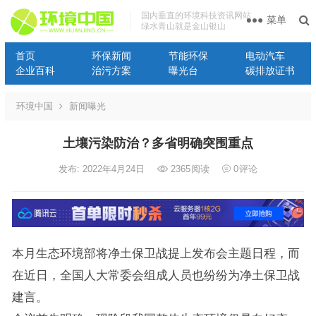
国内垂直的环境科技资讯网站
菜单
绿水青山就是金山银山
首页
环保新闻
节能环保
电动汽车
企业百科
治污方案
曝光台
碳排放证书
环境中国
新闻曝光
土壤污染防治？多省明确突围重点
发布: 2022年4月24日
2365
阅读
0
评论
本月生态环境部将净土保卫战提上发布会主题日程，而
在近日，全国人大常委会组成人员也纷纷为净土保卫战
建言。