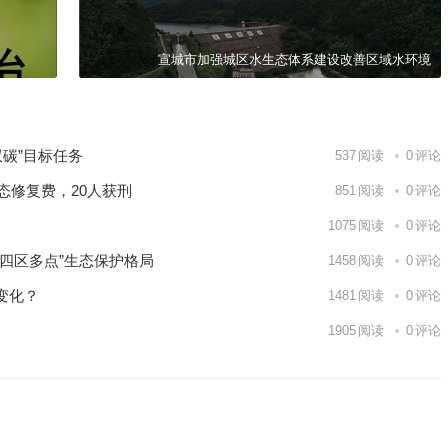
宣城市加强城区水生态体系建设改善区域水环境
碳”目标任务
537
阅读
0
评论
态修复费，20人获刑
851
阅读
0
评论
1075
阅读
0
评论
四区多点”生态保护格局
1458
阅读
0
评论
变化？
1481
阅读
0
评论
1905
阅读
0
评论