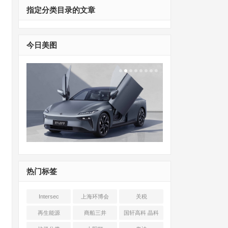
指定分类目录的文章
今日美图
热门标签
Intersec
上海环博会
关税
Shanghai
再生能源
商船三井
国轩高科 晶科
能源 光伏+储能