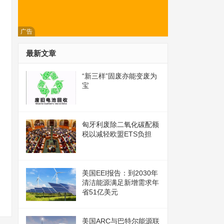
广告
最新文章
“新三样”固废亦能变废为
宝
匈牙利废除二氧化碳配额
税以减轻欧盟ETS负担
美国EEI报告：到2030年
清洁能源满足新增需求年
省51亿美元
美国ARC与巴特尔能源联