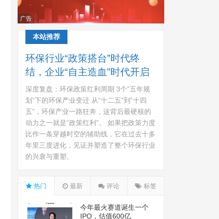
广告
本站推荐
环保行业“政策搭台”时代终
结，企业“自主造血”时代开启
深度复盘：环保政策红利周期 3个“五年规
划”下的环保产业变迁 从“十二五”到“十四
五”，环保产业一路狂奔，这背后最硬核的
动力之一就是“政策红利”。 如果把政策力度
比作一条穿越时空的辅助线，它在过去十多
年里三度进化，见证并塑造了整个环保行业
的兴衰与重塑。
热门
最新
评论
标签
今年最火赛道诞生一个
IPO，估值600亿