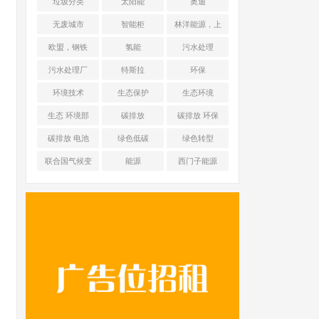
垃圾分类
太阳能
奥迪
无废城市
智能柜
林洋能源，上
海舜华新能源
欧盟，钢铁
氢能
污水处理
污水处理厂
特斯拉
环保
环境技术
生态保护
生态环境
生态 环境部
碳排放
碳排放 环保
碳排放 电池
绿色低碳
绿色转型
联合国气候变
能源
西门子能源
化框架公约