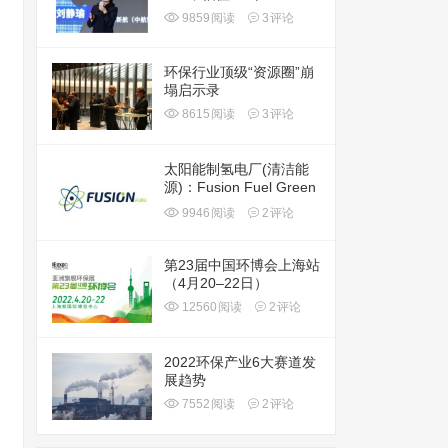
9859
阅读
3
评论
环保行业顶级“资源圈”崩
塌启示录
8615
阅读
3
评论
太阳能制氢电厂(清洁能
源)：Fusion Fuel Green
plc(HTOO)
9946
阅读
2
评论
第23届中国环博会上海站
（4月20–22日）
12560
阅读
2
评论
2022环保产业6大赛道发
展趋势
7552
阅读
2
评论