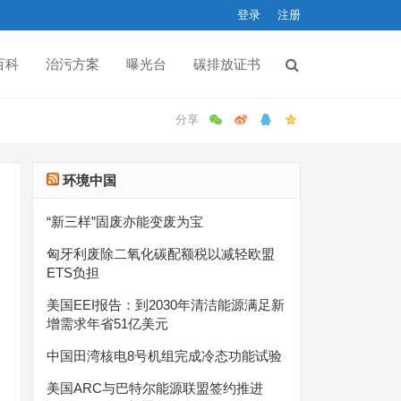
登录
注册
百科
治污方案
曝光台
碳排放证书
环境中国
“新三样”固废亦能变废为宝
匈牙利废除二氧化碳配额税以减轻欧盟
ETS负担
美国EEI报告：到2030年清洁能源满足新
增需求年省51亿美元
中国田湾核电8号机组完成冷态功能试验
美国ARC与巴特尔能源联盟签约推进