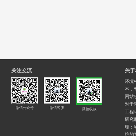
关注交流
关于
环境中
本，
网站
对于
微信公众号
微信客服
微信收款
工程
研究
理；
护的