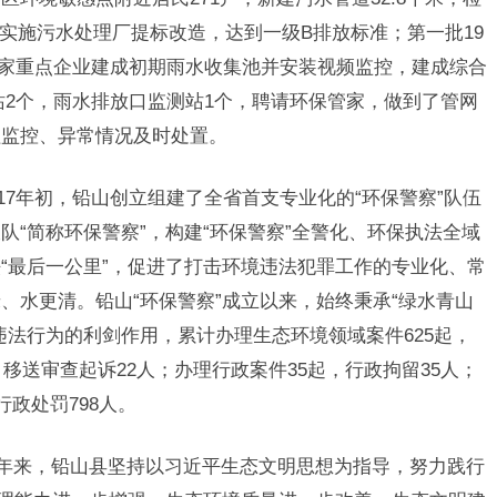
；实施污水处理厂提标改造，达到一级B排放标准；第一批19
28家重点企业建成初期雨水收集池并安装视频监控，建成综合
站2个，雨水排放口监测站1个，聘请环保管家，做到了管网
程监控、异常情况及时处置。
017年初，铅山创立组建了全省首支专业化的“环保警察”队伍
“简称环保警察”，构建“环保警察”全警化、环保执法全域
“最后一公里”，促进了打击环境违法犯罪工作的专业化、常
、水更清。铅山“环保警察”成立以来，始终秉承“绿水青山
违法行为的利剑作用，累计办理生态环境领域案件625起，
，移送审查起诉22人；办理行政案件35起，行政拘留35人；
行政处罚798人。
近年来，铅山县坚持以习近平生态文明思想为指导，努力践行