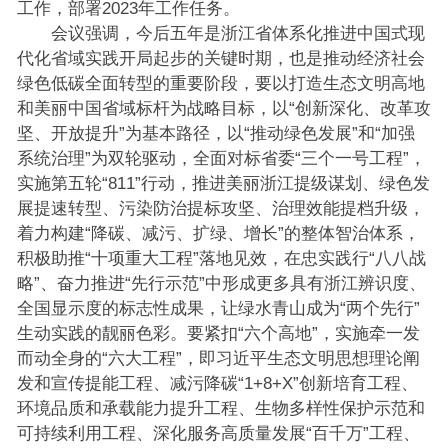
工作，部署2023年工作任务。
会议强调，今后五年是浙江省体系化推进中国式现
代化省域实践开局起步的关键时期，也是推动经济社会
绿色低碳全面转型的重要阶段，要以打造生态文明高地
和美丽中国省域标杆为战略目标，以“创新深化、改革攻
坚、开放提升”为基本路径，以“推动绿色发展”和“加强
系统治理”为双轮驱动，全面对标省委“三个一号工程”，
实施第五轮“811”行动，推进美丽浙江提级谋划、绿色发
展提速转型、污染防治提标攻坚、治理效能提档升级，
着力构建“降碳、减污、扩绿、增长”的整体智治体系，
积极助推“十项重大工程”落地见效，在忠实践行“八八战
略”、奋力推进“先行示范”中形成更多具有浙江辨识度、
全国显示度的标志性成果，让绿水青山成为“两个先行”
生动实践的靓丽色彩。要紧扣“六个高地”，实施牵一发
而动全身的“六大工程”，即习近平生态文明思想理论阐
发和宣传提能工程、减污降碳“1+8+X”创新培育工程、
环境品质和承载能力提升工程、生物多样性保护示范和
可持续利用工程、深化服务高质量发展“百千万”工程、