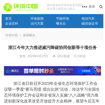
国内垂直的环境科技资讯网站
菜单
绿水青山就是金山银山
首页
环保新闻
节能环保
电动汽车
企业百科
治污方案
曝光台
碳排放证书
环境中国
新闻曝光
浙江今年大力推进减污降碳协同创新等十项任务
发布: 2023年4月27日
1061
阅读
0
评论
浙江省日前召开2023年全省生态环境保护工作会
议暨一季度“赛马亮绩·擂台比拼”活动，传达学习全国生
态环境保护工作会议和全省深入实施“八八战略”强力推
进创新深化改革攻坚开放提升大会精神，展望今后五年