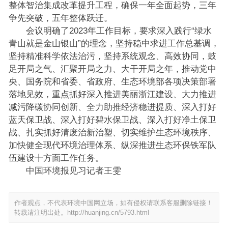
整体智治集成改革提升工程，确保一年全面起势，三年
争先突破，五年整体跃迁。
会议明确了2023年工作目标，要求深入践行“绿水
青山就是金山银山”的理念，坚持稳中求进工作总基调，
坚持精准科学依法治污，坚持系统观念、高效协同，鼓
足开局之气、汇聚开局之力、大干开局之年，推动党中
央、国务院和省委、省政府、生态环境部各项决策部署
落地见效，重点抓好深入推进美丽浙江建设、大力推进
减污降碳协同创新、全力助推经济稳进提质、深入打好
蓝天保卫战、深入打好碧水保卫战、深入打好净土保卫
战、扎实抓好清废治新治塑、切实维护生态环境秩序、
加快健全现代环境治理体系、纵深推进生态环保铁军队
伍建设十方面工作任务。
中国环境报见习记者王雯
作者观点，不代表环境中国网立场，如有侵权请联系客服删除链接！
转载请注明出处。
http://huanjing.cn/5793.html