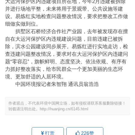
大运河保护区内违建项目所在地，今年2月违建被拆除
并进行场地平整，未来将用于景观带、公共设施等建
设。易炼红实地检查问题整改情况，要求把整改工作做
细做实做到位。
拱墅区石桥经济合作社产业园，去年被发现存在擅
自在大运河保护区内违规建设问题，目前违建已被拆
除，滨水公园建设同步展开。易炼红进行实地走访，检
查违建问题整改情况，要求对在大运河保护区内违建问
题“零容忍”，旗帜鲜明、态度坚决、依法依规、有序有
力抓好整改落实，给市民群众一个更加美丽的生态环
境、更加舒适的人居环境。
中国环境报记者朱智翔 通讯员翁浩浩
作者观点，不代表环境中国网立场，如有侵权请联系客服删除链接！
转载请注明出处。
http://huanjing.cn/6145.html
打赏
226
赞