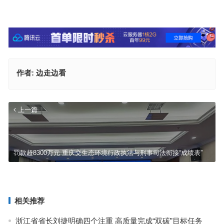
作者:
边走边看
上一篇
罚款超8300万元 重庆交生态环境行政执法与刑事司法衔接“成绩表”
安徽召开全省生态环境保护工作会议 不断探索生态强省美丽安徽建设
新实践
下一篇
相关推荐
浙江省省长刘捷明确四个注重 高质量完成“双碳”目标任务