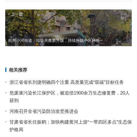
上一篇
杭州小河街道：垃圾房换新升级，持续扮靓小区环境
重点实施十大工程 实现生态环境质量稳定向好 奋发有为建设人与自
然和谐共生美丽河南
下一篇
相关推荐
浙江省省长刘捷明确四个注重 高质量完成“双碳”目标任务
危废液污染长江保护区，被追偿1900余万生态修复费，20人
获刑
河南召开全省污染防治攻坚推进会
甘肃省省长任振鹤：加快构建黄河上游“一带四区多点”生态保
护格局