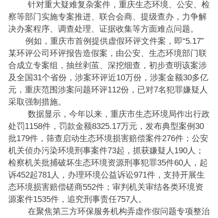
针对重大疑难复杂案件，重庆生态环境、公安、检
察等部门实施专案推进、联合会商、提级查办，力争解
决办案程序、调查处理、证据收集等方面难点问题。
例如，重庆市首例提供虚假环评文件案，即“5.17”
某环评公司环评报告造假案，由公安、生态环境部门联
合成立专案组，抽丝剥茧、深挖细查，初步查明该案涉
及全国31个省份，涉案环评近10万份，涉案金额30多亿
元，重庆范围涉案问题环评112份，已对7名犯罪嫌疑人
采取强制措施。
数据显示，今年以来，重庆市生态环境局作出行政
处罚1158件，罚款金额8325.17万元，发布典型案例30
批179件，筛查启动生态环境损害赔偿案件276件；公安
机关侦办污染环境刑事案件73起，抓获嫌疑人190人；
检察机关批捕破坏生态环境资源刑事犯罪35件60人，起
诉452起781人，办理环境公益诉讼971件，支持开展生
态环境损害赔偿磋商552件；审判机关审结各类环境资
源案件1535件，追究刑事责任757人。
在聚焦第三方环保服务机构弄虚作假问题专项整治