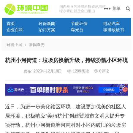
国内垂直的环境科技资讯网站
菜单
绿水青山就是金山银山
首页
环保新闻
节能环保
电动汽车
企业百科
治污方案
曝光台
碳排放证书
环境中国
新闻曝光
杭州小河街道：垃圾房换新升级，持续扮靓小区环境
发布: 2023年12月18日
1299
阅读
0
评论
近日，为进一步美化辖区环境，建设更加优美的社区人
居环境，积极响应“美丽杭州”创建暨城市文明大提升专
项行动，杭州小河街道塘河南村对小区内破旧的垃圾房